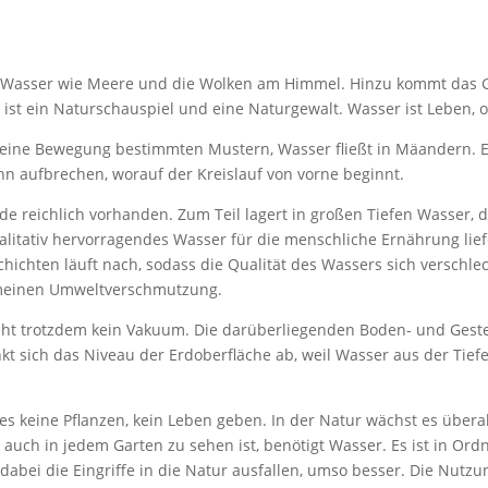
us Wasser wie Meere und die Wolken am Himmel. Hinzu kommt das 
 ist ein Naturschauspiel und eine Naturgewalt. Wasser ist Leben, o
t seine Bewegung bestimmten Mustern, Wasser fließt in Mäandern. 
nn aufbrechen, worauf der Kreislauf von vorne beginnt.
rde reichlich vorhanden. Zum Teil lagert in großen Tiefen Wasser,
alitativ hervorragendes Wasser für die menschliche Ernährung lie
hichten läuft nach, sodass die Qualität des Wassers sich verschle
emeinen Umweltverschmutzung.
eht trotzdem kein Vakuum. Die darüberliegenden Boden- und Gestei
 sich das Niveau der Erdoberfläche ab, weil Wasser aus der Tie
es keine Pflanzen, kein Leben geben. In der Natur wächst es übera
n auch in jedem Garten zu sehen ist, benötigt Wasser. Es ist in O
abei die Eingriffe in die Natur ausfallen, umso besser. Die Nutzu