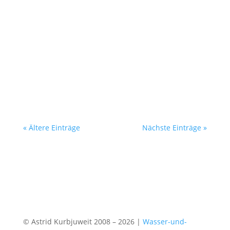
In Deutschland und im größten Teil Europas ist
das Leitungswasser als Trinkwasser geeignet.
Fast überall hat es eine hervorragende
Qualität. Im Vergleich zu Wasser, das in
Flaschen abgefüllt ist, ist Leitungswasser
unschlagbar günstig, und durch den Transport
durch...
« Ältere Einträge
Nächste Einträge »
© Astrid Kurbjuweit 2008 – 2026 |
Wasser-und-