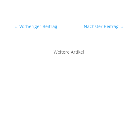
←
Vorheriger Beitrag
Nächster Beitrag
→
Weitere Artikel
Wasserschäden in Haus und Wohnung So
notwendig Wasser ist, so ärgerlich ist es, wenn
es sich an den falschen Stellen befindet.
Wasserschäden können auf die
unterschiedlichsten Arten zustande kommen.
Der Aufwand, den man betreiben muss, um